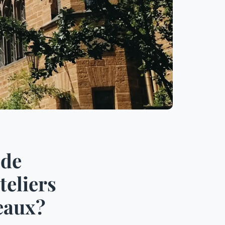
 de
teliers
teaux?