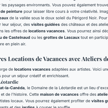
ur les paysages environnants. Vous pouvez également trouv
s de peinture
pour laisser libre cours à votre créativité. Im
eaux
de la vallée sous le doux soleil du Périgord Noir. Pour
r leur séjour, des
visites guidées
des châteaux et des atelie
ns les offres de
locations vacances
. Vous pourrez ainsi dé
u de Castelnaud
ou les
grottes de Lascaux
tout en partici
e en plein air.
es Locations de Vacances avec Ateliers d
orge de
locations vacances
adaptées aux artistes. Voici un
 pour un séjour créatif et enrichissant.
Léotardie
lat-la-Canéda
, le Domaine de la Léotardie est un lieu d'exc
et de l'histoire. Cette
maison de vacances
offre des
ateli
tistes locaux. Vous pourrez également profiter de
visites 
nants et des
jardins
à couper le souffle.