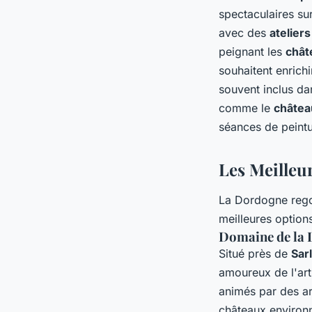
spectaculaires s
avec des
atelier
peignant les
chât
souhaitent enrichi
souvent inclus da
comme le
châtea
séances de peintur
Les Meilleur
La Dordogne reg
meilleures options
Domaine de la 
Situé près de
Sar
amoureux de l'art 
animés par des ar
châteaux environ