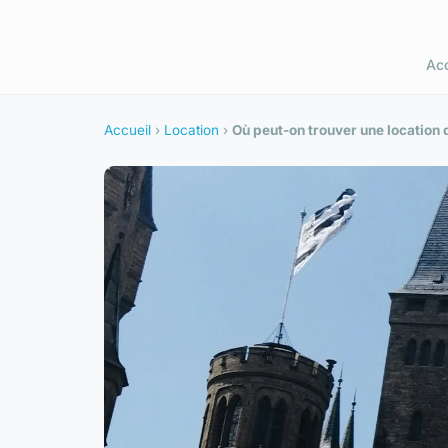
Acc
Accueil
›
Location
›
Où peut-on trouver une location