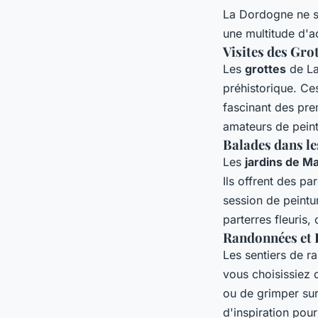
La Dordogne ne se
une multitude d'ac
Visites des Gro
Les
grottes
de La
préhistorique. Ce
fascinant des pre
amateurs de peint
Balades dans le
Les
jardins de M
Ils offrent des p
session de peintu
parterres fleuris
Randonnées et
Les sentiers de r
vous choisissiez 
ou de grimper sur
d'inspiration pour 