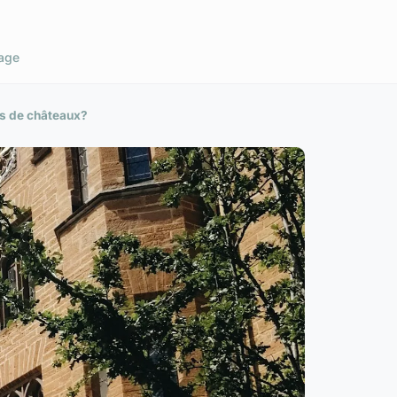
age
es de châteaux?