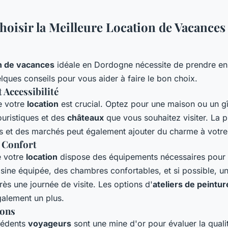
isir la Meilleure Location de Vacances
n de vacances
idéale en Dordogne nécessite de prendre en
elques conseils pour vous aider à faire le bon choix.
Accessibilité
e votre
location
est crucial. Optez pour une maison ou un g
ouristiques et des
châteaux
que vous souhaitez visiter. La 
s et des marchés peut également ajouter du charme à votre 
 Confort
e votre
location
dispose des équipements nécessaires pour 
isine équipée, des chambres confortables, et si possible, u
rès une journée de visite. Les options d'
ateliers de peintur
galement un plus.
ions
cédents
voyageurs
sont une mine d'or pour évaluer la qual