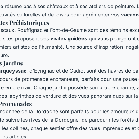
 résume pas à ses châteaux et à ses ateliers de peinture. L
tivités culturelles et de loisirs pour agrémenter vos
vacanc
ttes Préhistoriques
scaux, Rouffignac et Font-de-Gaume sont des témoins excep
s sites proposent des
visites guidées
qui vous plongeront d
miers artistes de l'humanité. Une source d'inspiration inégal
ure.
s Jardins
arqueyssac
, d'Eyrignac et de Cadiot sont des havres de pa
arcours de promenade enchanteurs, parfaits pour une pause
re en plein air. Chaque jardin possède son propre charme, 
, des labyrinthes de verdure et des vues panoramiques sur la 
 Promenades
andonnée de la Dordogne sont parfaits pour les amoureux d
de suivre les rives de la Dordogne, de parcourir les forêts 
 les collines, chaque sentier offre des vues imprenables et 
les artistes.