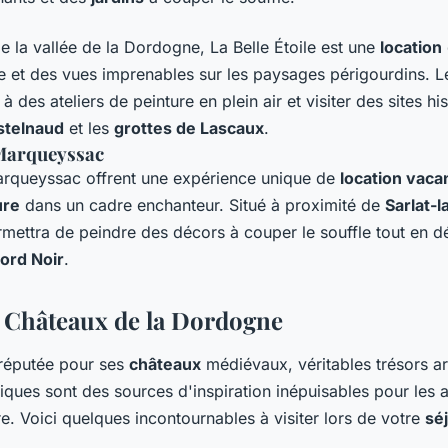
 la vallée de la Dordogne, La Belle Étoile est une
location
e et des vues imprenables sur les paysages périgourdins. 
 à des ateliers de peinture en plein air et visiter des sites 
stelnaud
et les
grottes de Lascaux
.
 Marqueyssac
arqueyssac offrent une expérience unique de
location vaca
ure
dans un cadre enchanteur. Situé à proximité de
Sarlat-
ettra de peindre des décors à couper le souffle tout en d
ord Noir
.
s Châteaux de la Dordogne
réputée pour ses
châteaux
médiévaux, véritables trésors ar
ques sont des sources d'inspiration inépuisables pour les ar
re. Voici quelques incontournables à visiter lors de votre
sé