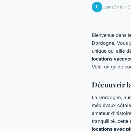
L
Lyana
24 juin 
Bienvenue dans l
Dordogne. Vous p
unique qui allie d
locations vacanc
Voici un guide co
Découvrir l
La Dordogne, aus
médiévaux côtoi
amateur d'histoir
tranquillité, cett
locations avec pi