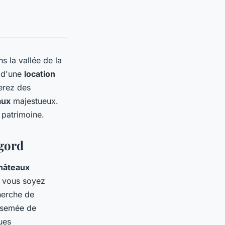
s la vallée de la
e d'une
location
erez des
aux
majestueux.
 patrimoine.
gord
hâteaux
e vous soyez
cherche de
arsemée de
ues