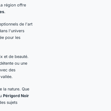
a région offre
es
.
tionnels de l'art
ans l'univers
ée pour les
ix et de beauté.
 détente ou une
avec des
vallée.
e la nature. Que
du
Périgord Noir
des sujets