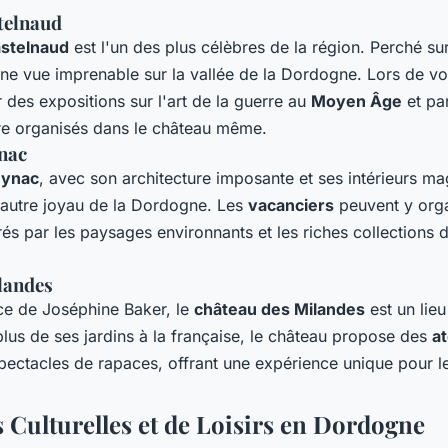
telnaud
astelnaud
est l'un des plus célèbres de la région. Perché su
une vue imprenable sur la vallée de la Dordogne. Lors de vot
 des expositions sur l'art de la guerre au
Moyen Âge
et par
ure organisés dans le château même.
nac
eynac
, avec son architecture imposante et ses intérieurs m
 autre joyau de la Dordogne. Les
vacanciers
peuvent y orga
irés par les paysages environnants et les riches collections
landes
ce de Joséphine Baker, le
château des Milandes
est un lieu
 plus de ses jardins à la française, le château propose des
at
pectacles de rapaces, offrant une expérience unique pour 
s Culturelles et de Loisirs en Dordogne