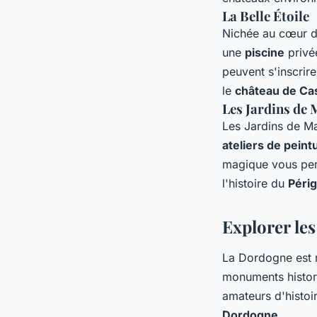
La Belle Étoile
Nichée au cœur de
une
piscine
privé
peuvent s'inscrire
le
château de Ca
Les Jardins de
Les Jardins de M
ateliers de peint
magique vous perm
l'histoire du
Périg
Explorer le
La Dordogne est 
monuments histori
amateurs d'histoi
Dordogne
.