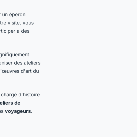
r un éperon
re visite, vous
ticiper à des
agnifiquement
niser des ateliers
 d'œuvres d'art du
 chargé d'histoire
eliers de
les
voyageurs
.