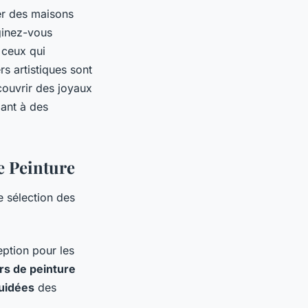
er des maisons
aginez-vous
 ceux qui
rs artistiques sont
couvrir des joyaux
pant à des
e Peinture
e sélection des
eption pour les
ers de peinture
guidées
des