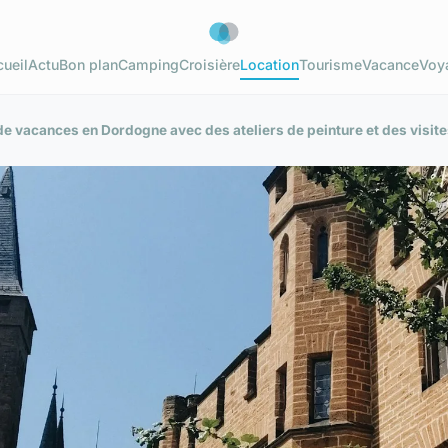
ueil
Actu
Bon plan
Camping
Croisière
Location
Tourisme
Vacance
Voy
 de vacances en Dordogne avec des ateliers de peinture et des visit