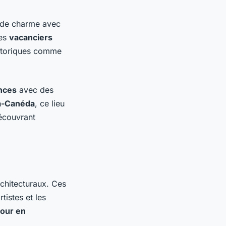
de charme avec
Les
vacanciers
historiques comme
nces
avec des
la-Canéda
, ce lieu
écouvrant
chitecturaux. Ces
tistes et les
jour en