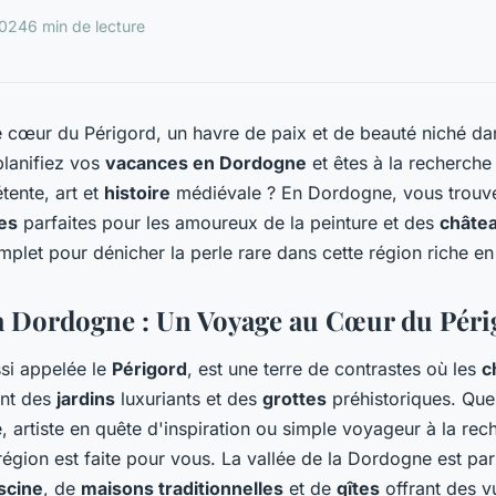
2024
6 min de lecture
e
cœur du Périgord
, un havre de paix et de beauté niché dan
lanifiez vos
vacances en Dordogne
et êtes à la recherch
étente, art et
histoire
médiévale ? En Dordogne, vous trouv
es
parfaites pour les amoureux de la peinture et des
châte
mplet pour dénicher la perle rare dans cette région riche en
a Dordogne : Un Voyage au Cœur du Péri
si appelée le
Périgord
, est une terre de contrastes où les
c
ent des
jardins
luxuriants et des
grottes
préhistoriques. Qu
e, artiste en quête d'inspiration ou simple voyageur à la re
e région est faite pour vous. La vallée de la Dordogne est p
scine
, de
maisons traditionnelles
et de
gîtes
offrant des v