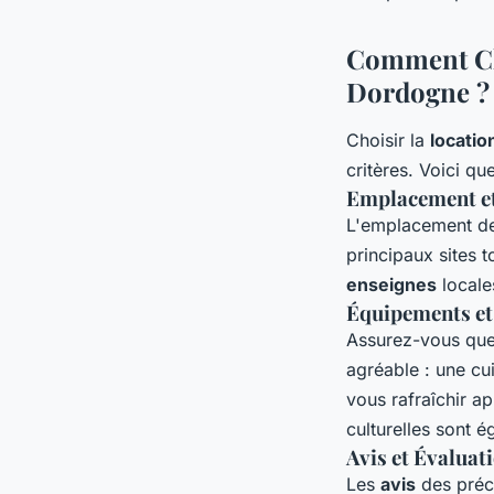
Comment Cho
Dordogne ?
Choisir la
locatio
critères. Voici qu
Emplacement et 
L'emplacement d
principaux sites t
enseignes
locale
Équipements et
Assurez-vous qu
agréable : une cu
vous rafraîchir ap
culturelles sont é
Avis et Évaluat
Les
avis
des pré